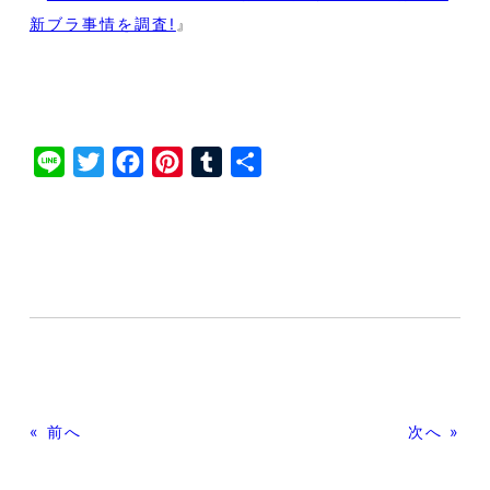
新ブラ事情を調査!
』
L
T
F
P
T
共
i
w
a
i
u
有
n
i
c
n
m
e
t
e
t
b
t
b
e
l
e
o
r
r
r
o
e
k
s
t
« 前へ
次へ »